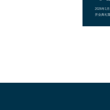
法律与商事服务中心（“泰国融商中心”）
2026年
国曼谷海军议事厅隆重举办。
春季）在
一带一路
州市南沙
协会（HK