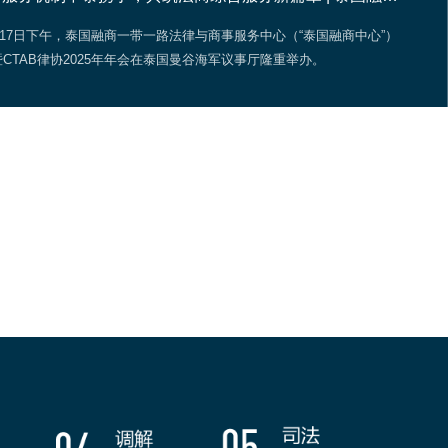
5月8日至10日、16日至17日，广东省粤港澳大湾区调解员资质培训（2026
广州南沙正式开班。广州市汇智蓝天国际法律与商事服务中心、北京融商
法律与商事服务中心、澳门一带一路国际商事调解协会、广州仲裁委、广
区涉外法律服务中心、香港联合调解专线办事处（JMHO）、香港仲裁师
IArb）等机构共同参与主办本次培训。