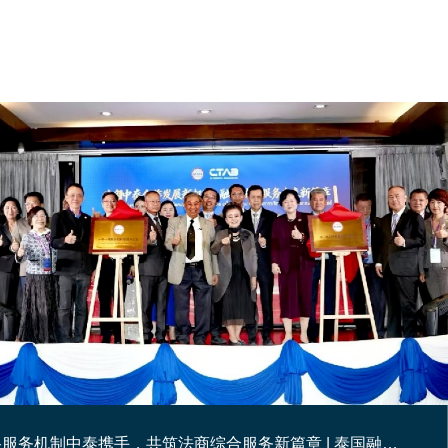
汇聚国际智慧，赋能湾区调解| 广东省粤港澳大湾区调解员资质培训（2026春季）圆满收官