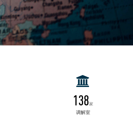
138
家
调解室