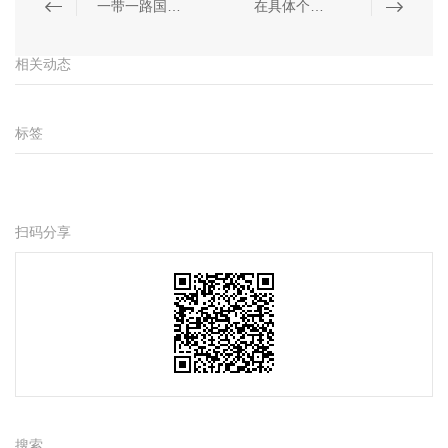
一带一路国际商事调解中心调解员要经过什么样的培训？
在具体个案中，如何选择调解员？
相关动态
标签
扫码分享
搜索